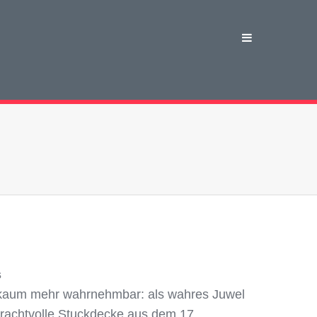
s
 kaum mehr wahrnehmbar: als wahres Juwel
prachtvolle Stuckdecke aus dem 17.